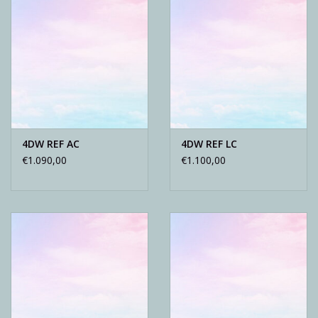
4DW REF AC
4DW REF LC
€1.090,00
€1.100,00