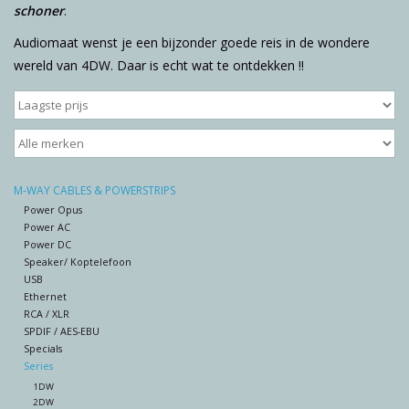
schoner
.
Audiomaat wenst je een bijzonder goede reis in de wondere
wereld van 4DW. Daar is echt wat te ontdekken !!
M-WAY CABLES & POWERSTRIPS
Power Opus
Power AC
Power DC
Speaker/ Koptelefoon
USB
Ethernet
RCA / XLR
SPDIF / AES-EBU
Specials
Series
1DW
2DW