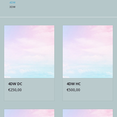
4DW
3DW
4DW DC
4DW HC
€250,00
€500,00