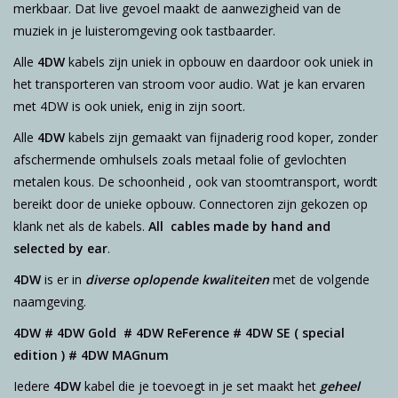
merkbaar. Dat live gevoel maakt de aanwezigheid van de
Reviews
muziek in je luisteromgeving ook tastbaarder.
Blog
Alle
4DW
kabels zijn uniek in opbouw en daardoor ook uniek in
het transporteren van stroom voor audio. Wat je kan ervaren
met 4DW is ook uniek, enig in zijn soort.
Merken
Alle
4DW
kabels zijn gemaakt van fijnaderig rood koper, zonder
afschermende omhulsels zoals metaal folie of gevlochten
metalen kous. De schoonheid , ook van stoomtransport, wordt
bereikt door de unieke opbouw. Connectoren zijn gekozen op
klank net als de kabels.
All cables made by hand and
selected by ear
.
4DW
is er in
diverse oplopende kwaliteiten
met de volgende
naamgeving.
4DW #
4DW Gold
# 4DW ReFerence #
4DW SE ( special
edition ) #
4DW MAGnum
Iedere
4DW
kabel die je toevoegt in je set maakt het
geheel