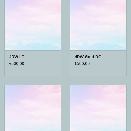
4DW LC
4DW Gold DC
€500,00
€500,00