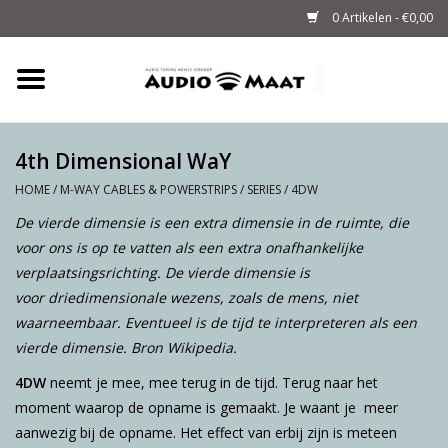
0 Artikelen - €0,00
Home
Tuning
4th Dimensional WaY
HOME
/
M-WAY CABLES & POWERSTRIPS
/
SERIES
/
4DW
M-WAY Cables &
De
vierde dimensie
is een extra dimensie in de ruimte, die
Powerstrips
voor ons is op te vatten als een extra onafhankelijke
verplaatsingsrichting. De vierde dimensie is
Audio
voor driedimensionale wezens, zoals de mens, niet
waarneembaar. Eventueel is de tijd te interpreteren als een
Sale
vierde dimensie. Bron Wikipedia.
4DW
neemt je mee, mee terug in de tijd. Terug naar het
Info
moment waarop de opname is gemaakt. Je waant je meer
aanwezig bij de opname. Het effect van erbij zijn is meteen