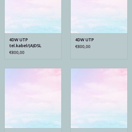
4DW UTP
4DW UTP
tel.kabel/(A)DSL
€800,00
€800,00