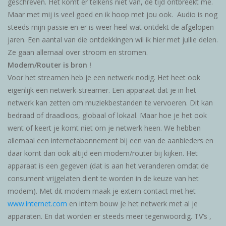
geschreven. Het komt er telkens niet van, de tijd ontbreekt me.
Reviews
Maar met mij is veel goed en ik hoop met jou ook. Audio is nog
steeds mijn passie en er is weer heel wat ontdekt de afgelopen
Blog
jaren. Een aantal van die ontdekkingen wil ik hier met jullie delen.
Ze gaan allemaal over stroom en stromen.
Merken
Modem/Router is bron !
Voor het streamen heb je een netwerk nodig. Het heet ook
eigenlijk een netwerk-streamer. Een apparaat dat je in het
netwerk kan zetten om muziekbestanden te vervoeren. Dit kan
bedraad of draadloos, globaal of lokaal. Maar hoe je het ook
went of keert je komt niet om je netwerk heen. We hebben
allemaal een internetabonnement bij een van de aanbieders en
daar komt dan ook altijd een modem/router bij kijken. Het
apparaat is een gegeven (dat is aan het veranderen omdat de
consument vrijgelaten dient te worden in de keuze van het
modem). Met dit modem maak je extern contact met het
www.internet.com
en intern bouw je het netwerk met al je
apparaten. En dat worden er steeds meer tegenwoordig. TV’s ,