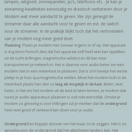
lampen, witgoed, zonnepanelen, pc’s, telefoons etc . Je kan je
streaming-kwaliteiten eenvoudig en drastisch verbeteren door je
Modem wat meer aandacht te geven. We zijn geneigd de
streamer daar alle aandacht voor te geven en evt. de switch
voor de streamer. In de praktijk blijkt toch dat het vertroetelen
van je modem nog meer goed doet.
Plaatsing
. Plaats je modem niet zomaar ergens in of op. Het apparaat
is erg micro fonisch dwz dat het apparaat zelf heel veel kan oppikken
uit de lucht (trillingen, magnetische velden) en dit kan mee
transporteren je netwerk in. Het is daarom voor audio beter om een
modem niet in een meterkast te plaatsen. Dat is zo’n beetje het vieste
plekje in je huis qua magnetische velden. Moet het modem toch in de
meterkast plaats hen dan zo
laag als mogelijk in de kast.
Beter, veel
beter, is het om het modem uit de kast te laten komen. Je modem vlak
naast je audio-apparatuur plaatsen is ook niet wenselijk. Omdat je
modem zo gevoelig is voor trillingen zal je merken dat de
ondergrond
heel veel goed of verkeerd kan doen voor je audio
Ondergrond
.Een koppijn dossier om het maar zo te zeggen. Het is zo
gevoelig voor de ondergrond dat het altijd beter/anders kan. Het