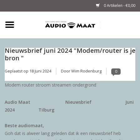
0 Artikelen - €0,00
Home
Tuning
Nieuwsbrief juni 2024 "Modem/router is je
bron "
M-WAY Cables &
Geplaatst op
18 Juni 2024
Door Wim Rodenburg
0
Powerstrips
Modem router stroom streamen ondergrond
Audio
Audio Maat
Nieuwsbrief
Juni
Sale
2024 Tilburg
Beste audiomaat,
Info
Goh dat is alweer lang geleden dat ik een nieuwsbrief heb