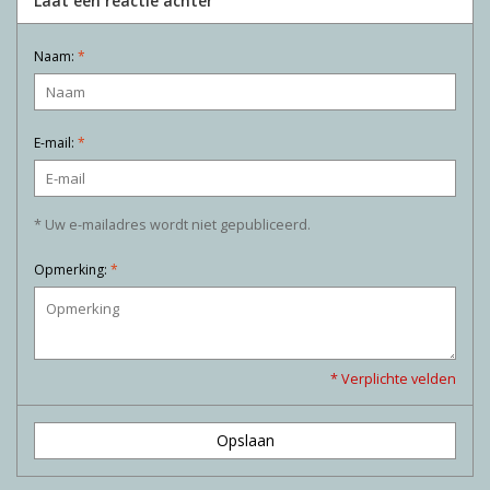
Laat een reactie achter
Naam:
*
E-mail:
*
* Uw e-mailadres wordt niet gepubliceerd.
Opmerking:
*
* Verplichte velden
Opslaan