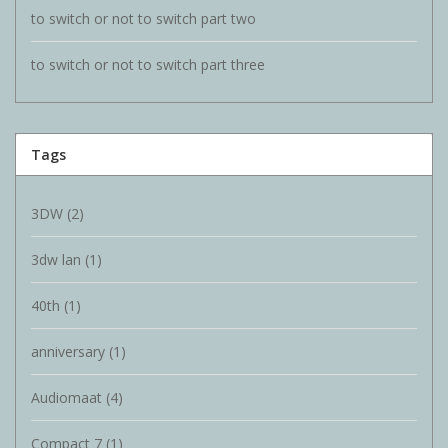
to switch or not to switch part two
to switch or not to switch part three
Tags
3DW
(2)
3dw lan
(1)
40th
(1)
anniversary
(1)
Audiomaat
(4)
Compact 7
(1)