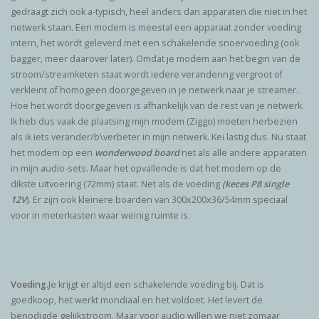
gedraagt zich ook a-typisch, heel anders dan apparaten die niet in het
netwerk staan. Een modem is meestal een apparaat zonder voeding
intern, het wordt geleverd met een schakelende snoervoeding (ook
bagger, meer daarover later). Omdat je modem aan het begin van de
stroom/streamketen staat wordt iedere verandering vergroot of
verkleint of homogeen doorgegeven in je netwerk naar je streamer.
Hoe het wordt doorgegeven is afhankelijk van de rest van je netwerk.
Ik heb dus vaak de plaatsing mijn modem (Ziggo) moeten herbezien
als ik iets verander/b\verbeter in mijn netwerk. Kei lastig dus. Nu staat
het modem op een
wonderwood board
net als alle andere apparaten
in mijn audio-sets. Maar het opvallende is dat het modem op de
dikste uitvoering (72mm) staat. Net als de voeding
(keces P8 single
12V
). Er zijn ook kleinere boarden van 300x200x36/54mm speciaal
voor in meterkasten waar weinig ruimte is.
Voeding.
Je krijgt er altijd een schakelende voeding bij. Dat is
goedkoop, het werkt mondiaal en het voldoet. Het levert de
benodigde gelijkstroom. Maar voor audio willen we niet zomaar