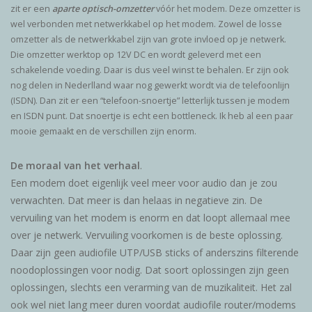
zit er een
aparte optisch-omzetter
vóór het modem. Deze omzetter is
wel verbonden met netwerkkabel op het modem. Zowel de losse
omzetter als de netwerkkabel zijn van grote invloed op je netwerk.
Die omzetter werktop op 12V DC en wordt geleverd met een
schakelende voeding. Daar is dus veel winst te behalen. Er zijn ook
nog delen in Nederlland waar nog gewerkt wordt via de telefoonlijn
(ISDN). Dan zit er een “telefoon-snoertje” letterlijk tussen je modem
en ISDN punt. Dat snoertje is echt een bottleneck. Ik heb al een paar
mooie gemaakt en de verschillen zijn enorm.
De moraal van het verhaal
.
Een modem doet eigenlijk veel meer voor audio dan je zou
verwachten. Dat meer is dan helaas in negatieve zin. De
vervuiling van het modem is enorm en dat loopt allemaal mee
over je netwerk. Vervuiling voorkomen is de beste oplossing.
Daar zijn geen audiofile UTP/USB sticks of anderszins filterende
noodoplossingen voor nodig. Dat soort oplossingen zijn geen
oplossingen, slechts een verarming van de muzikaliteit. Het zal
ook wel niet lang meer duren voordat audiofile router/modems