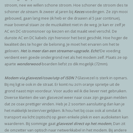
stroom, nee we willen schone stroom. Hoe schoner de stroom des te
schoner
de stream.
Ik zweer al jaren bij
Keces
voedingen. Ze zijn mooi
gebouwd, gaan lang mee (ik heb er die draaien al 5 jaar continue),
maar bovenal staan ze de muzikaliteit niet in de weg. Je kan er zelf je
AC en DC-stroomsnoer op kiezen en dat maakt veel verschil. De
dunste AC en DC kabels zijn hiervoor het best geschikt. Hoe hoger de
kwaliteit des te hoger de beloning. Je moet het ervaren om het te
geloven.
Het is meer dan een streamer-upgrade. Echt!
De voeding
verdient een goede ondergrond net als het modem zelf. Plaats ze op
aparte
wonderwood
-boarden liefst zo dik mogelijk (72mm).
Modem via glasvezel/coax/utp of ISDN ?
Glasvezel is sterk in opmars.
Bij mij ligt ie ook in de straat. Er komt nu zo’n oranje sprietje uit de
grond naast mijn voordeur. Voor audio wil ik die liever niet gebruiken.
Diverse klanten die van glasvezel weer naar coax zijn gegaan melden
dat ze coax prettiger vinden. Heb je 2 soorten aansluiting dan kan je
het makkelijk testen/vergelijken. Ik hou het bij coax ook al omdat ik
transport via licht (optisch) op geen enkele plek in een audioketen kan
waarderen. Bij sommige gaat
glasvezel direct op het modem
, Dan zit
de omzetter van optisch naar netwerkkabel in het modem. Bij andere