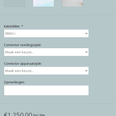
Reviews
Blog
Kabeldikte:
*
Merken
Connector voedingszijde:
Connector apparaatzijde:
Opmerkingen:
€1.250,00
Incl. btw