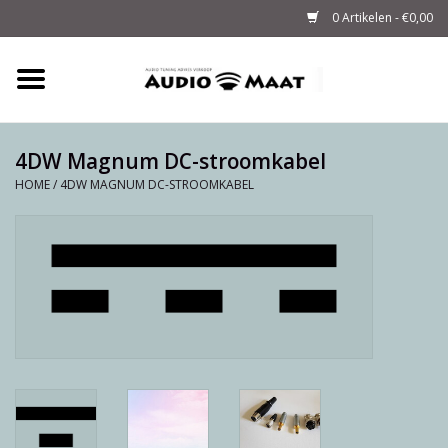
0 Artikelen - €0,00
Home
Tuning
4DW Magnum DC-stroomkabel
HOME
/
4DW MAGNUM DC-STROOMKABEL
M-WAY Cables &
Powerstrips
Audio
Sale
Info