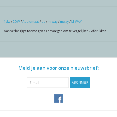
1dw
/
2DW
/
Audiomaat
/
dc
/
m-way
/
mway
/
M-WAY
Aan verlanglijst toevoegen
/
Toevoegen om te vergelijken
/
Afdrukken
Meld je aan voor onze nieuwsbrief:
ABONNEER