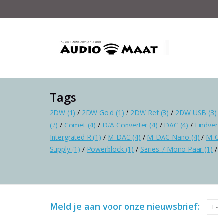
Tags
2DW
(1)
/
2DW Gold
(1)
/
2DW Ref
(3)
/
2DW USB
(3)
(7)
/
Comet
(4)
/
D/A Converter
(4)
/
DAC
(4)
/
Eindve
Intergrated R
(1)
/
M-DAC
(4)
/
M-DAC Nano
(4)
/
M-
Supply
(1)
/
Powerblock
(1)
/
Series 7 Mono Paar
(1)
Meld je aan voor onze nieuwsbrief: