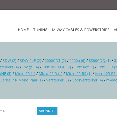
HOME
TUNING
M-WAY CABLES & POWERSTRIPS
A
/
3DW
(2)
/
3DW ReF
(2)
/
6000CDT
(2)
/
6000a
(6)
/
8300CDQ
(1)
/
8
rsterkers
(4)
/
Exogal
(4)
/
First REF USB
(5)
/
First Ref
(1)
/
First USB
(
ONE
(5)
/
Micro 25
(1)
/
Micro 25 R
(1)
/
Micro 25 RS
(1)
/
Micro 25 RS 
/
Series 7 R Mono Paar
(1)
/
Versterker
(5)
/
Voorversterker
(4)
/
m-dac
ABONNEER