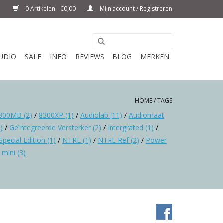
0 Artikelen - €0,00
Mijn account / Registreren
UDIO
SALE
INFO
REVIEWS
BLOG
MERKEN
HOME
/
TAGS
300MB
(2)
/
8300XP
(1)
/
Audiolab
(11)
/
Audiomaat
1)
/
Geïntegreerde Versterker
(2)
/
Intergrated
(1)
/
Special Edition
(1)
/
NTRL
(1)
/
NTRL Ref
(2)
/
Power
 mini
(3)