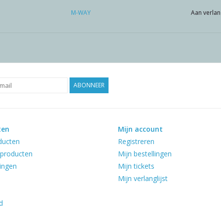
M-WAY
Aan verlan
ABONNEER
ten
Mijn account
ducten
Registreren
producten
Mijn bestellingen
ingen
Mijn tickets
Mijn verlanglijst
d