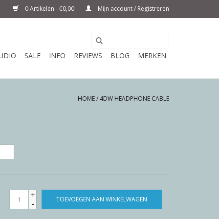
0 Artikelen - €0,00
Mijn account / Registreren
UDIO
SALE
INFO
REVIEWS
BLOG
MERKEN
HOME
/
4DW HEADPHONE CABLE
+
TOEVOEGEN AAN WINKELWAGEN
-