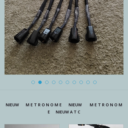
Reviews
Blog
Merken
NIEUW M E T R O N O M E NIEUW M E T R O N O M
E NIEUW A T C