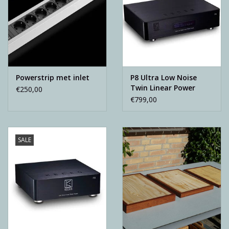
Powerstrip met inlet
P8 Ultra Low Noise
Twin Linear Power
€250,00
Supply
€799,00
SALE