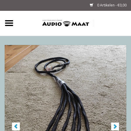
0 Artikelen - €0,00
Home
Tuning
M-WAY Cables &
Powerstrips
Audio
Sale
Info