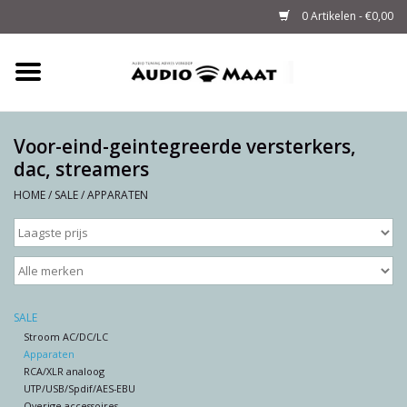
0 Artikelen - €0,00
Home
Tuning
Voor-eind-geintegreerde versterkers,
dac, streamers
M-WAY Cables &
HOME
/
SALE
/
APPARATEN
Powerstrips
Audio
Sale
SALE
Stroom AC/DC/LC
Apparaten
Info
RCA/XLR analoog
UTP/USB/Spdif/AES-EBU
Overige accessoires