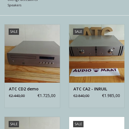
Reviews
Speakers
Blog
SALE
SALE
Merken
ATC CD2 demo
ATC CA2 - INRUIL
€1.725,00
€1.985,00
€2.440,00
€2.840,00
SALE
SALE