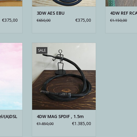
3DW AES EBU
4DW REF RCA
€375,00
€375,00
€650,00
€1.150,00
streaming
4DW interlink voor digitaal
SALE
eevenaard.
transport. Kwaliteit transporteren
tussen apparaten is kritisch. Je
NKELWAGEN
verliest vaak meer dan je lief is.
TOEVOEGEN AAN WINKELWAGEN
l/(A)DSL
4DW MAG SPDIF , 1.5m
€1.385,00
€1.850,00