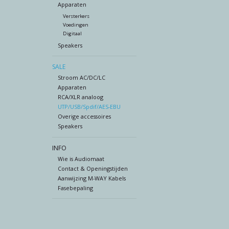
Apparaten
Versterkers
Voedingen
Digitaal
Speakers
SALE
Stroom AC/DC/LC
Apparaten
RCA/XLR analoog
UTP/USB/Spdif/AES-EBU
Overige accessoires
Speakers
INFO
Wie is Audiomaat
Contact & Openingstijden
Aanwijzing M-WAY Kabels
Fasebepaling