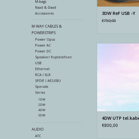
M-bags
Raad & Daad
3DW ReF USB -Y
Accessoires
€750,00
M-WAY CABLES &
POWERSTRIPS
Power Opus
Power AC
The Next Level in 
Power DC
audio. Uniek en ong
Speaker/ Koptelefoon
TOEVOEGEN AAN WI
USB
Ethernet
RCA / XLR
SPDIF / AES-EBU
Specials
Series
1DW
2DW
4DW
3DW
4DW UTP tel.kabe
€800,00
AUDIO
ATC