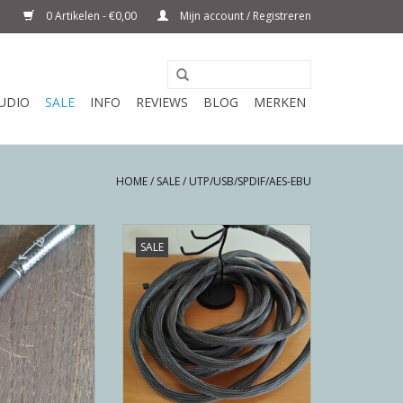
0 Artikelen - €0,00
Mijn account / Registreren
UDIO
SALE
INFO
REVIEWS
BLOG
MERKEN
HOME
/
SALE
/
UTP/USB/SPDIF/AES-EBU
k voor analoog
Superutp beschikbaar in 5m en
SALE
teit transporteren
8m.
n is kritisch. Je
TOEVOEGEN AAN WINKELWAGEN
er dan je lief is.
N WINKELWAGEN