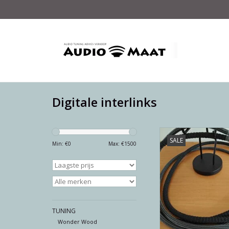
Digitale interlinks
thé way to connec
SALE
Min: €
0
Max: €
1500
TOEVOEGEN AAN WI
TUNING
Wonder Wood