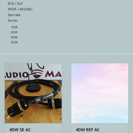
Reviews
RCA / XLR
SPDIF / AES-EBU
Specials
Blog
Series
1DW
2DW
Merken
4DW
3DW
4DW SE AC
4DW REF AC