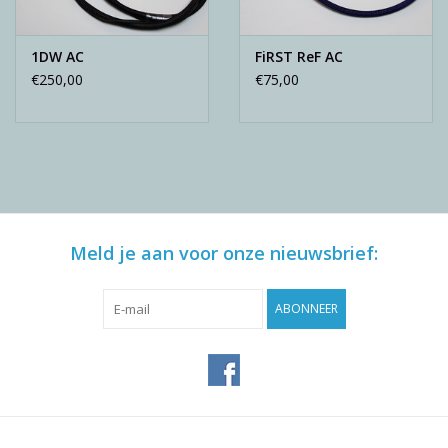
1DW AC
FiRST ReF AC
€250,00
€75,00
Meld je aan voor onze nieuwsbrief:
ABONNEER