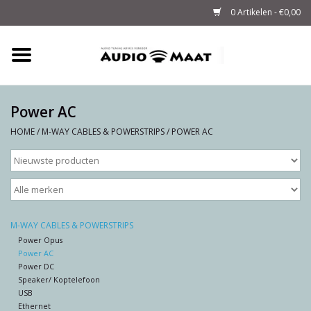
0 Artikelen - €0,00
Home
Tuning
Power AC
HOME
/
M-WAY CABLES & POWERSTRIPS
/
POWER AC
M-WAY Cables &
Powerstrips
Audio
M-WAY CABLES & POWERSTRIPS
Sale
Power Opus
Power AC
Power DC
Info
Speaker/ Koptelefoon
USB
Ethernet