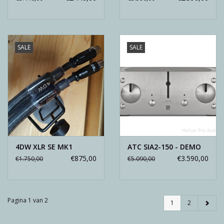
SALE
SALE
4DW XLR SE MK1
ATC SIA2-150 - DEMO
€875,00
€3.590,00
€1.750,00
€5.090,00
Pagina 1 van 2
1
2