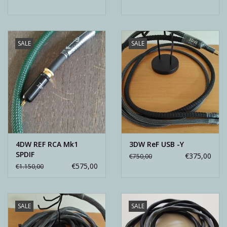
SALE
SALE
4DW REF RCA Mk1
3DW ReF USB -Y
SPDIF
€375,00
€750,00
€575,00
€1.150,00
SALE
SALE