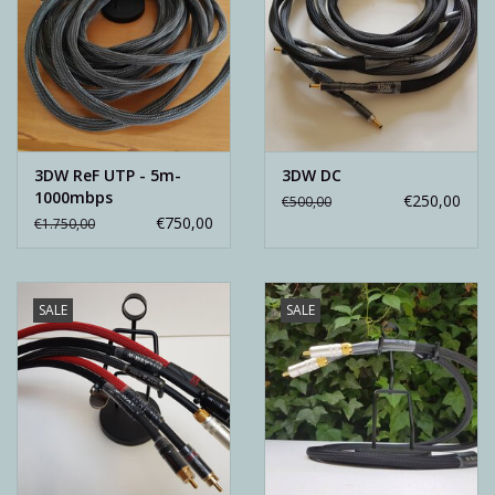
3DW ReF UTP - 5m-
3DW DC
1000mbps
€250,00
€500,00
€750,00
€1.750,00
SALE
SALE