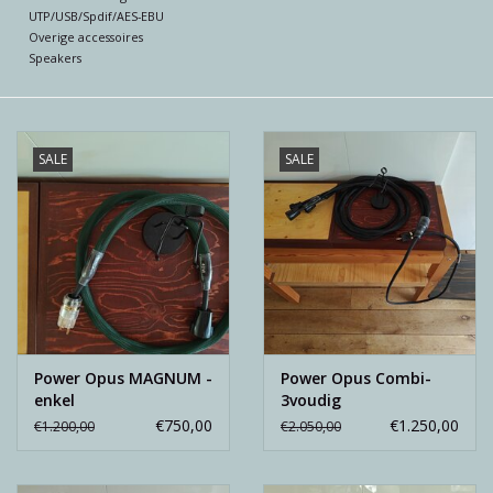
Reviews
UTP/USB/Spdif/AES-EBU
Overige accessoires
Speakers
Blog
Merken
SALE
SALE
Power Opus MAGNUM -
Power Opus Combi-
enkel
3voudig
€750,00
€1.250,00
€1.200,00
€2.050,00