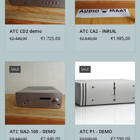
ATC CD2 demo
ATC CA2 - INRUIL
€1.725,00
€1.985,00
€2.440,00
€2.840,00
SALE
SALE
ATC SIA2-100 - DEMO
ATC P1 - DEMO
€2.440,00
€2.590,00
€3.440,00
€3.590,00