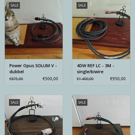
SALE
SALE
Power Opus SOLUM V -
4DW REF LC - 3M -
dubbel
single/biwire
€500,00
€950,00
€875,00
€1.400,00
SALE
SALE