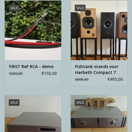
SALE
SALE
FiRST ReF RCA - demo
Fishtank stands voor
Harbeth Compact 7
€150,00
€250,00
€495,00
€895,00
SALE
SALE