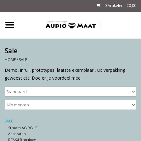
0 Artikelen - €0,00
Home
Tuning
Sale
HOME
/
SALE
M-WAY Cables &
Demo, inruil, prototypes, laatste exemplaar , uit verpakking
Powerstrips
geweest etc. Doe er je voordeel mee.
Audio
Sale
SALE
Info
Stroom AC/DC/LC
Apparaten
RCA/XLR analoog