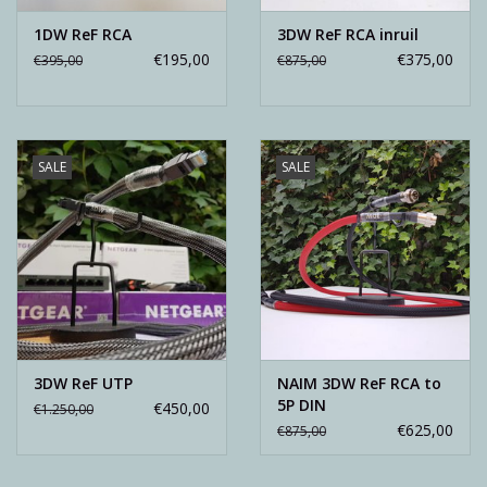
1DW ReF RCA
3DW ReF RCA inruil
€195,00
€375,00
€395,00
€875,00
SALE
SALE
3DW ReF UTP
NAIM 3DW ReF RCA to
5P DIN
€450,00
€1.250,00
€625,00
€875,00