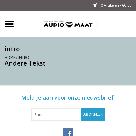
0 Artikelen - €0,00
Home
Tuning
intro
HOME
/
INTRO
Andere Tekst
M-WAY Cables &
Powerstrips
Audio
Meld je aan voor onze nieuwsbrief:
Sale
ABONNEER
Info