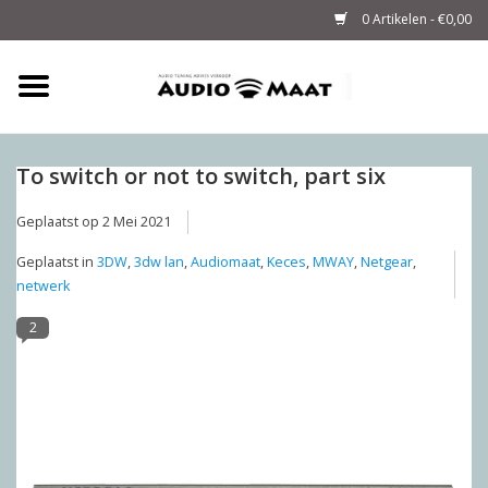
0 Artikelen - €0,00
Home
Tuning
To switch or not to switch, part six
Geplaatst op
2 Mei 2021
M-WAY Cables &
Powerstrips
Geplaatst in
3DW
,
3dw lan
,
Audiomaat
,
Keces
,
MWAY
,
Netgear
,
netwerk
Audio
2
Sale
Info