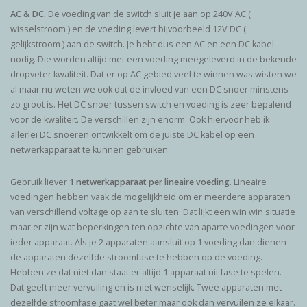
AC & DC.
De voeding van de switch sluit je aan op 240V AC (
wisselstroom ) en de voeding levert bijvoorbeeld 12V DC (
gelijkstroom ) aan de switch. Je hebt dus een AC en een DC kabel
nodig. Die worden altijd met een voeding meegeleverd in de bekende
dropveter kwaliteit. Dat er op AC gebied veel te winnen was wisten we
al maar nu weten we ook dat de invloed van een DC snoer minstens
zo groot is. Het DC snoer tussen switch en voeding is zeer bepalend
voor de kwaliteit. De verschillen zijn enorm. Ook hiervoor heb ik
allerlei DC snoeren ontwikkelt om de juiste DC kabel op een
netwerkapparaat te kunnen gebruiken.
Gebruik liever
1 netwerkapparaat per lineaire voeding
. Lineaire
voedingen hebben vaak de mogelijkheid om er meerdere apparaten
van verschillend voltage op aan te sluiten. Dat lijkt een win win situatie
maar er zijn wat beperkingen ten opzichte van aparte voedingen voor
ieder apparaat. Als je 2 apparaten aansluit op 1 voeding dan dienen
de apparaten dezelfde stroomfase te hebben op de voeding.
Hebben ze dat niet dan staat er altijd 1 apparaat uit fase te spelen.
Dat geeft meer vervuiling en is niet wenselijk. Twee apparaten met
dezelfde stroomfase gaat wel beter maar ook dan vervuilen ze elkaar.