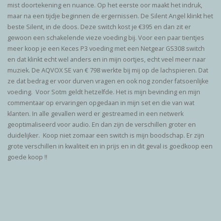
mist doortekening en nuance. Op het eerste oor maakt het indruk,
maar na een tijdje beginnen de ergernissen. De Silent Angel klinkt het
beste Silent, in de doos. Deze switch kost je €395 en dan zit er
gewoon een schakelende vieze voeding bij. Voor een paar tientjes
meer koop je een Keces P3 voeding met een Netgear GS308 switch
en dat klinkt echt wel anders en in mijn oortjes, echt veel meer naar
muziek. De AQVOX SE van € 798 werkte bij mij op de lachspieren. Dat
ze dat bedrag er voor durven vragen en ook nog zonder fatsoenlijke
voeding. Voor Sotm geldt hetzelfde. Het is mijn bevinding en mijn
commentaar op ervaringen opgedaan in mijn set en die van wat
klanten. In alle gevallen werd er gestreamed in een netwerk
geoptimaliseerd voor audio. En dan zijn de verschillen groter en
duidelijker. Koop niet zomaar een switch is mijn boodschap. Er zijn
grote verschillen in kwaliteit en in prijs en in dit geval is goedkoop een
goede koop !!