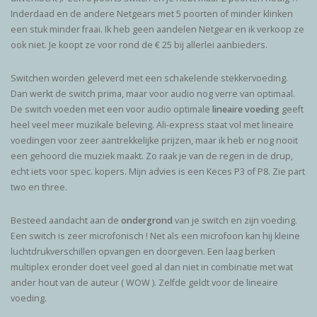
Inderdaad en de andere Netgears met 5 poorten of minder klinken
een stuk minder fraai. Ik heb geen aandelen Netgear en ik verkoop ze
ook niet. Je koopt ze voor rond de € 25 bij allerlei aanbieders.
Switchen worden geleverd met een schakelende stekkervoeding.
Dan werkt de switch prima, maar voor audio nog verre van optimaal.
De switch voeden met een voor audio optimale
lineaire voeding
geeft
heel veel meer muzikale beleving. Ali-express staat vol met lineaire
voedingen voor zeer aantrekkelijke prijzen, maar ik heb er nog nooit
een gehoord die muziek maakt. Zo raak je van de regen in de drup,
echt iets voor spec. kopers. Mijn advies is een Keces P3 of P8. Zie part
two en three.
Besteed aandacht aan de
ondergrond
van je switch en zijn voeding.
Een switch is zeer microfonisch ! Net als een microfoon kan hij kleine
luchtdrukverschillen opvangen en doorgeven. Een laag berken
multiplex eronder doet veel goed al dan niet in combinatie met wat
ander hout van de auteur ( WOW ). Zelfde geldt voor de lineaire
voeding.