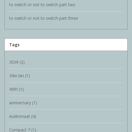
to switch or not to switch part two
to switch or not to switch part three
Tags
3DW
(2)
3dw lan
(1)
40th
(1)
anniversary
(1)
Audiomaat
(4)
Compact 7
(1)