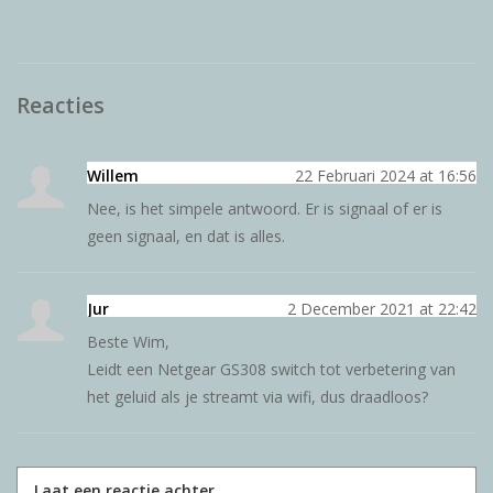
Reacties
Willem
22 Februari 2024 at 16:56
Nee, is het simpele antwoord. Er is signaal of er is
geen signaal, en dat is alles.
Jur
2 December 2021 at 22:42
Beste Wim,
Leidt een Netgear GS308 switch tot verbetering van
het geluid als je streamt via wifi, dus draadloos?
Laat een reactie achter