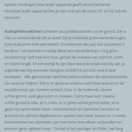
Aparte voedingen voor ieder apparaat geeft veruit het beste
resultaat. Ieder apparaat kan je dan ook van de juiste AC en DC kabels
voorzien.
Audiophiele switchen
schieten als paddenstoelen uit de grond. Dat is
niet zo verwonderlijk als je weet dat je makkelijk grote veranderingen
kunt realiseren met een switch. En iedereen die aan het streamen is
heeft er 1 of meerdere nodig. Maar een verandering is nog geen
verbetering ! Zelf heb ik in huis gehad de creaties van AQVOX, Sotm
en Silent Angel. En om eerlijk te zijn daar werd ik totaal niet blij van. Ja
eigenlijk wel blij want een Netgear GS308 V3 van €25 vind ik veel
muzikaler. Alle genoemde switchen weten meteen de opnameruimte
om zeep te helpen. Die is er gewoon ineens niet meer waardoor de
muziek totaal zijn context verliest. Daar is de bekende zwarte
achtergrond, vaak geprezen in reviews. Sorry maar een zwarte
achtergrond is niks, er is niets, er is geen achtergrond meer, er is
geen opnameruimte meer. Instrumenten en stemmen worden te
groot en te upfront afgebeeld en spelen niet meer samen in 1 ruimte.
Instrumenten en stemmen zijn niet meer met elkaar verbonden en
vormen geen geheel meer. Tonaal is het puntiger en feller, het laag