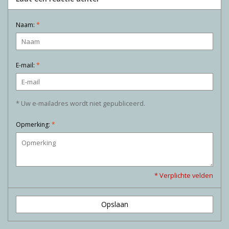
Naam:
*
E-mail:
*
* Uw e-mailadres wordt niet gepubliceerd.
Opmerking:
*
* Verplichte velden
Opslaan