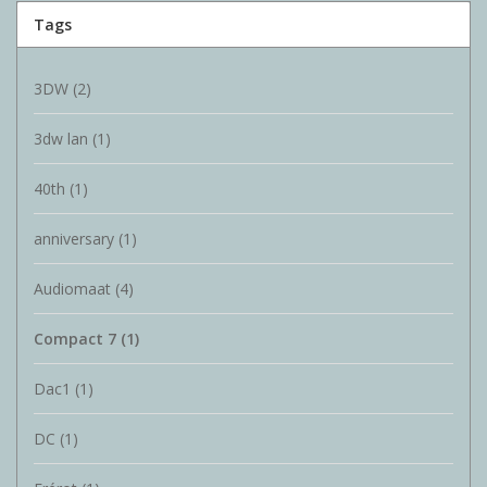
Tags
3DW
(2)
3dw lan
(1)
40th
(1)
anniversary
(1)
Audiomaat
(4)
Compact 7
(1)
Dac1
(1)
DC
(1)