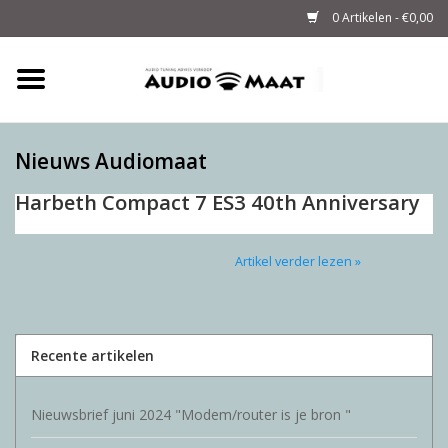
0 Artikelen - €0,00
Home
Tuning
Nieuws Audiomaat
Harbeth Compact 7 ES3 40th Anniversary
M-WAY Cables &
Powerstrips
Artikel verder lezen »
Audio
Sale
Recente artikelen
Info
Nieuwsbrief juni 2024 "Modem/router is je bron "