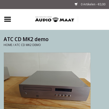
0 Artikelen - €0,00
Home
Tuning
ATC CD MK2 demo
HOME
/
ATC CD MK2 DEMO
M-WAY Cables &
Powerstrips
Audio
Sale
Info