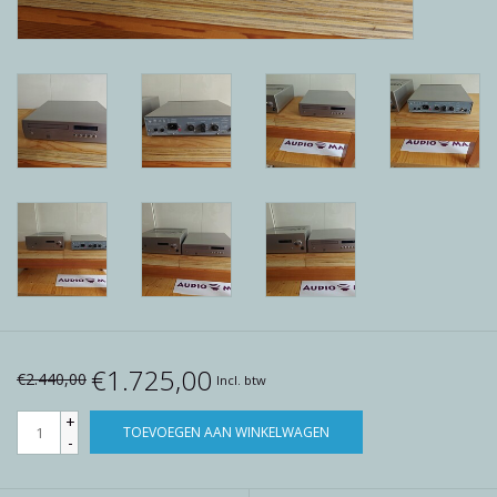
Reviews
Blog
Merken
€1.725,00
€2.440,00
Incl. btw
+
TOEVOEGEN AAN WINKELWAGEN
-