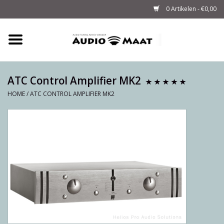
0 Artikelen - €0,00
Home
Tuning
ATC Control Amplifier MK2
HOME
/
ATC CONTROL AMPLIFIER MK2
M-WAY Cables &
Powerstrips
Audio
Sale
Info