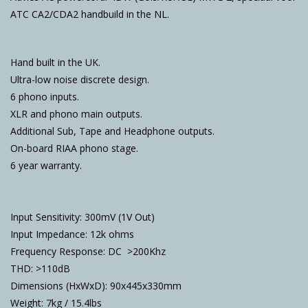
ATC CA2/CDA2 handbuild in the NL.
Hand built in the UK.
Ultra-low noise discrete design.
6 phono inputs.
XLR and phono main outputs.
Additional Sub, Tape and Headphone outputs.
On-board RIAA phono stage.
6 year warranty.
Input Sensitivity: 300mV (1V Out)
Input Impedance: 12k ohms
Frequency Response: DC  >200Khz
THD: >110dB
Dimensions (HxWxD): 90x445x330mm
Weight: 7kg / 15.4lbs