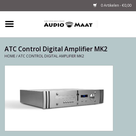
0 Artikelen - €0,00
Home
Tuning
ATC Control Digital Amplifier MK2
HOME
/
ATC CONTROL DIGITAL AMPLIFIER MK2
M-WAY Cables &
Powerstrips
Audio
Sale
Info