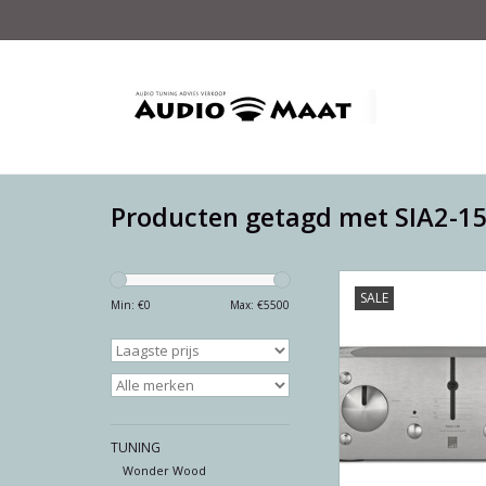
Producten getagd met SIA2-1
Ongelooflijk verfijn
SALE
geïntegreerde verste
Min: €
0
Max: €
5500
absolute topkl
TOEVOEGEN AAN WI
TUNING
Wonder Wood