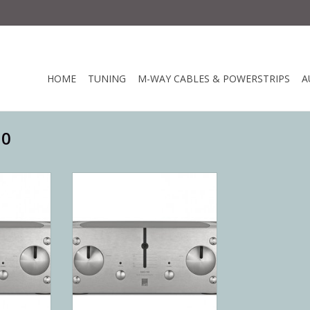
HOME
TUNING
M-WAY CABLES & POWERSTRIPS
A
50
d spelende
Ongelooflijk verfijnd spelende
rker. 150w
geïntegreerde versterker. 150w
asse.
absolute topklasse.
NKELWAGEN
TOEVOEGEN AAN WINKELWAGEN