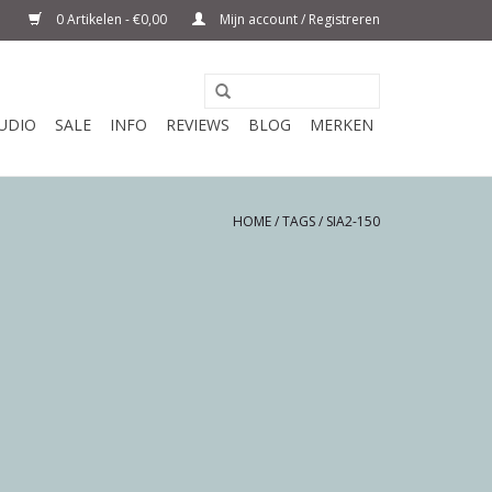
0 Artikelen - €0,00
Mijn account / Registreren
UDIO
SALE
INFO
REVIEWS
BLOG
MERKEN
HOME
/
TAGS
/
SIA2-150