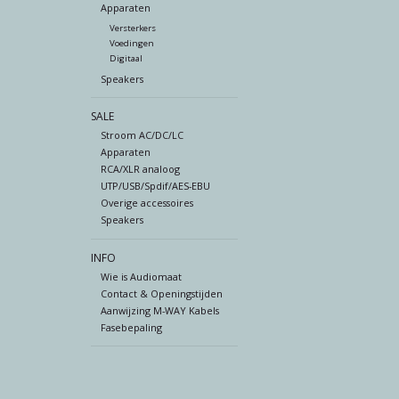
Apparaten
Versterkers
Voedingen
Digitaal
Speakers
SALE
Stroom AC/DC/LC
Apparaten
RCA/XLR analoog
UTP/USB/Spdif/AES-EBU
Overige accessoires
Speakers
INFO
Wie is Audiomaat
Contact & Openingstijden
Aanwijzing M-WAY Kabels
Fasebepaling