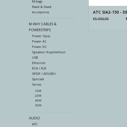
M-bags
Raad & Daad
ATC SIA2-150 - 
Accessoires
€5.090,00
M-WAY CABLES &
POWERSTRIPS
Power Opus
Power AC
Power DC
Speaker/ Koptelefoon
USB
Ethernet
RCA / XLR
SPDIF / AES-EBU
Specials
Series
1DW
2DW
4DW
3DW
AUDIO
ATC