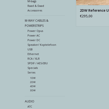
M-bags
Raad & Daad
2DW Reference U
Accessoires
€295,00
M-WAY CABLES &
POWERSTRIPS
Power Opus
Power AC
Power DC
Speaker/ Koptelefoon
USB
Ethernet
RCA / XLR
SPDIF / AES-EBU
Specials
Series
1DW
2DW
4DW
3DW
AUDIO
ATC