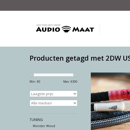
Producten getagd met 2DW U
M-WAY 2DW Refere
Min: €
0
Max: €
300
TOEVOEGEN AAN WI
TUNING
Wonder Wood