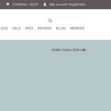
0 Artikelen - €0,00
Mijn account / Registreren
UDIO
SALE
INFO
REVIEWS
BLOG
MERKEN
HOME
/
TAGS
/
2DW USB