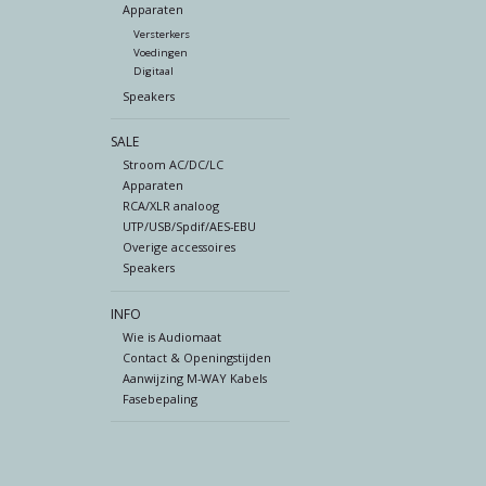
Apparaten
Versterkers
Voedingen
Digitaal
Speakers
SALE
Stroom AC/DC/LC
Apparaten
RCA/XLR analoog
UTP/USB/Spdif/AES-EBU
Overige accessoires
Speakers
INFO
Wie is Audiomaat
Contact & Openingstijden
Aanwijzing M-WAY Kabels
Fasebepaling