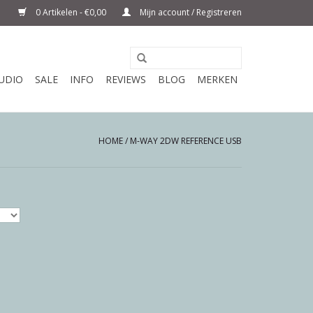
0 Artikelen - €0,00
Mijn account / Registreren
UDIO
SALE
INFO
REVIEWS
BLOG
MERKEN
HOME
/
M-WAY 2DW REFERENCE USB