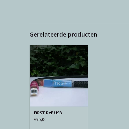
Gerelateerde producten
M-WAY FiRST ReF USB
TOEVOEGEN AAN WINKELWAGEN
FiRST ReF USB
€95,00