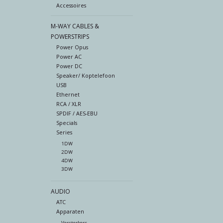
Accessoires
M-WAY CABLES &
POWERSTRIPS
Power Opus
Power AC
Power DC
Speaker/ Koptelefoon
USB
Ethernet
RCA / XLR
SPDIF / AES-EBU
Specials
Series
1DW
2DW
4DW
3DW
AUDIO
ATC
Apparaten
Versterkers