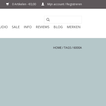
0 Artikelen - €0,00
Mijn account / Registreren
UDIO
SALE
INFO
REVIEWS
BLOG
MERKEN
HOME
/
TAGS
/
6000A