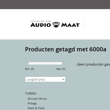
Producten getagd met 6000a
Geen producten gev
Min: €
0
Max: €
5
TUNING
Wonder Wood
M-bags
Raad & Daad