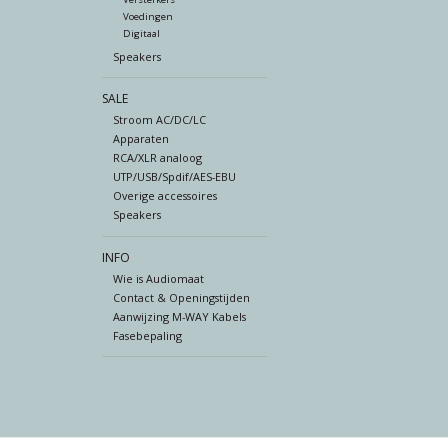
Voedingen
Digitaal
Speakers
SALE
Stroom AC/DC/LC
Apparaten
RCA/XLR analoog
UTP/USB/Spdif/AES-EBU
Overige accessoires
Speakers
INFO
Wie is Audiomaat
Contact & Openingstijden
Aanwijzing M-WAY Kabels
Fasebepaling