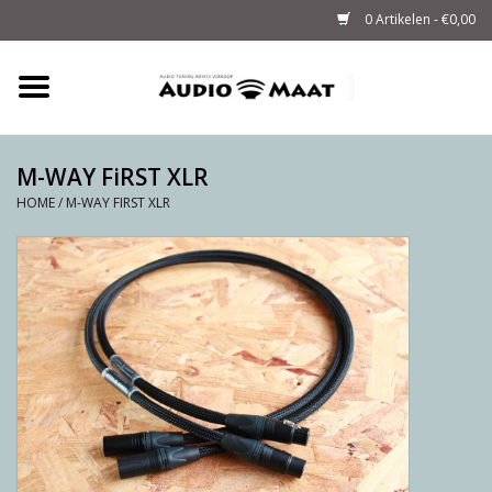
0 Artikelen - €0,00
Home
Tuning
M-WAY FiRST XLR
HOME
/
M-WAY FIRST XLR
M-WAY Cables &
Powerstrips
Audio
Sale
Info