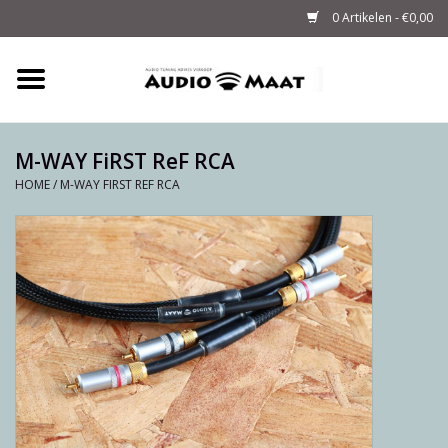
0 Artikelen - €0,00
Home
Tuning
M-WAY FiRST ReF RCA
HOME
/
M-WAY FIRST REF RCA
M-WAY Cables &
Powerstrips
Audio
Sale
Info