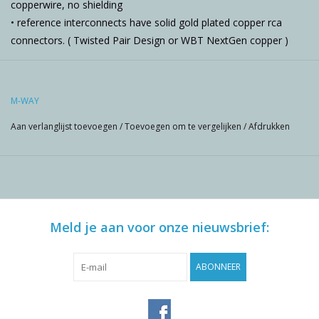
copperwire, no shielding
• reference interconnects have solid gold plated copper rca
connectors. ( Twisted Pair Design or WBT NextGen copper )
M-WAY
Aan verlanglijst toevoegen
/
Toevoegen om te vergelijken
/
Afdrukken
Meld je aan voor onze nieuwsbrief:
ABONNEER