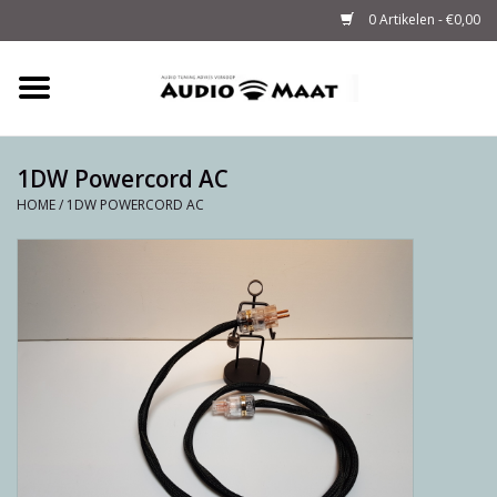
0 Artikelen - €0,00
Home
Tuning
1DW Powercord AC
HOME
/
1DW POWERCORD AC
M-WAY Cables &
Powerstrips
Audio
Sale
Info