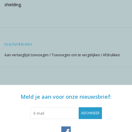
shielding.
First Ref
/
M-WAY
Aan verlanglijst toevoegen
/
Toevoegen om te vergelijken
/
Afdrukken
Meld je aan voor onze nieuwsbrief:
ABONNEER