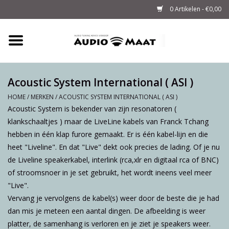
0 Artikelen - €0,00
Home
Tuning
Acoustic System International ( ASI )
HOME
/
MERKEN
/
ACOUSTIC SYSTEM INTERNATIONAL ( ASI )
M-WAY Cables &
Acoustic System is bekender van zijn resonatoren (
Powerstrips
klankschaaltjes ) maar de LiveLine kabels van Franck Tchang
hebben in één klap furore gemaakt. Er is één kabel-lijn en die
heet "Liveline". En dat "Live" dekt ook precies de lading. Of je nu
Audio
de Liveline speakerkabel, interlink (rca,xlr en digitaal rca of BNC)
of stroomsnoer in je set gebruikt, het wordt ineens veel meer
Sale
"Live".
Vervang je vervolgens de kabel(s) weer door de beste die je had
Info
dan mis je meteen een aantal dingen. De afbeelding is weer
platter, de samenhang is verloren en je ziet je speakers weer.