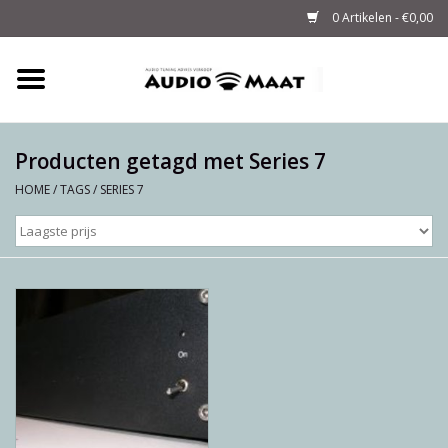
0 Artikelen - €0,00
Home
Tuning
Producten getagd met Series 7
HOME
/
TAGS
/
SERIES 7
M-WAY Cables &
Powerstrips
Audio
Sale
Info