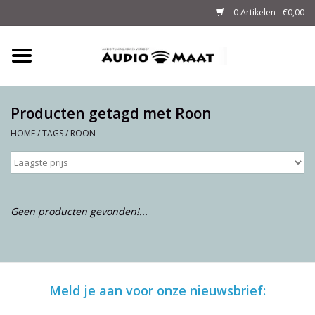
0 Artikelen - €0,00
Home
Tuning
Producten getagd met Roon
HOME
/
TAGS
/
ROON
M-WAY Cables &
Powerstrips
Audio
Geen producten gevonden!...
Sale
Info
Meld je aan voor onze nieuwsbrief: