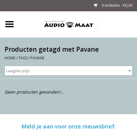
0 Artikelen - €0,00
Home
Tuning
Producten getagd met Pavane
HOME
/
TAGS
/
PAVANE
M-WAY Cables &
Powerstrips
Audio
Geen producten gevonden!...
Sale
Info
Meld je aan voor onze nieuwsbrief: