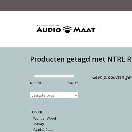
Producten getagd met NTRL R
Geen producten gev
Min: €
0
Max: €
5
TUNING
Wonder Wood
M-bags
Raad & Daad