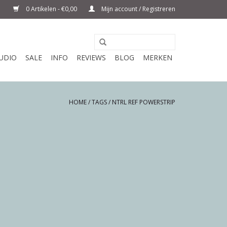
0 Artikelen - €0,00
Mijn account / Registreren
UDIO
SALE
INFO
REVIEWS
BLOG
MERKEN
HOME
/
TAGS
/
NTRL REF POWERSTRIP