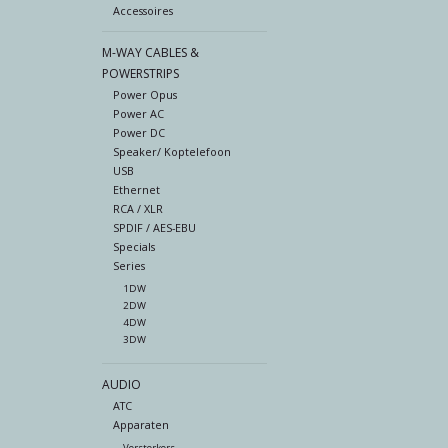
Accessoires
M-WAY CABLES &
POWERSTRIPS
Power Opus
Power AC
Power DC
Speaker/ Koptelefoon
USB
Ethernet
RCA / XLR
SPDIF / AES-EBU
Specials
Series
1DW
2DW
4DW
3DW
AUDIO
ATC
Apparaten
Versterkers