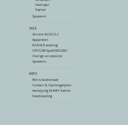
Voedingen
Digitaal
Speakers
SALE
Stroom AC/DC/LC
Apparaten
RCA/XLR analoog
UTP/USB/Spdif/AES-EBU
Overige accessoires
Speakers
INFO
Wie is Audiomaat
Contact & Openingstijden
Aanwijzing M-WAY Kabels
Fasebepaling