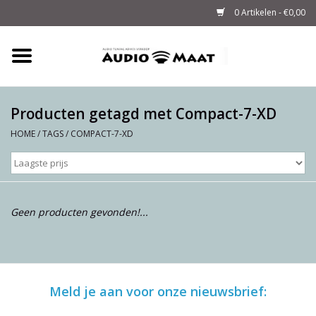
0 Artikelen - €0,00
Home
Tuning
Producten getagd met Compact-7-XD
HOME
/
TAGS
/
COMPACT-7-XD
M-WAY Cables &
Powerstrips
Audio
Geen producten gevonden!...
Sale
Info
Meld je aan voor onze nieuwsbrief: