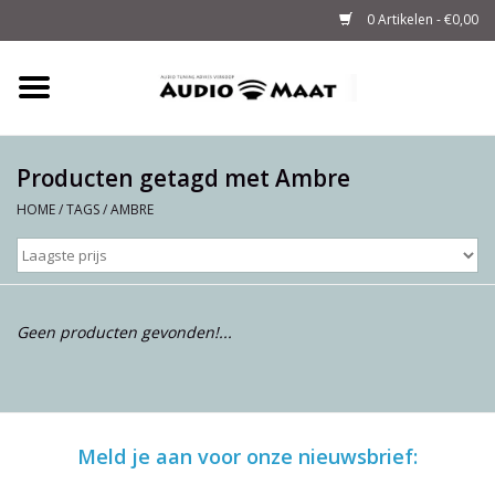
0 Artikelen - €0,00
Home
Tuning
Producten getagd met Ambre
HOME
/
TAGS
/
AMBRE
M-WAY Cables &
Powerstrips
Audio
Geen producten gevonden!...
Sale
Info
Meld je aan voor onze nieuwsbrief: