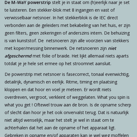
De M-WaY powerstrip
stelt je in staat om (h)eerlijk naar je set
te luisteren. Een stekker-blok met 8 ingangen en vast of
verwisselbaar netsnoer. In het stekkerblok is de IEC direct
verbonden aan de geleiders met bekabeling van het huis, er zijn
geen filters, geen zekeringen of anderszins intern. De behuizing
is van kunststof. De netsnoeren zijn alle voorzien van stekkers
met koper/messing binnenwerk. De netsnoeren zijn
niet
afgeschermd
met folie of braide. Het lijkt allemaal niets aparts
totdat je je hele set ermee op het stroomnet aansluit.
De powerstrip met netsnoer is fasecorrect, tonaal evenwichtig,
detailrijk, dynamisch en eerlijk. Ritme, timing en plaatsing
kloppen en dat hoor en voel je meteen. Er wordt niets
overdreven, vergroot, verkleint of weggelaten. What you spin is
what you get ! Oftewel trouw aan de bron. Is de opname scherp
of slecht dan hoor je het ook onvervalst terug. Dat is natuurlijk
niet altijd wenselijk, maar het stelt je wel in staat om te
achterhalen dat het aan de opname of het apparaat ligt.
Gebreken in opname en/of apparaten kan je wel weg moffelen