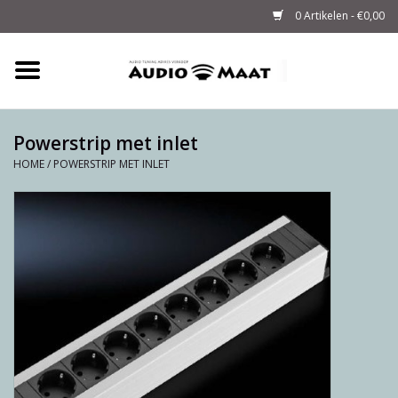
0 Artikelen - €0,00
Home
Tuning
Powerstrip met inlet
HOME
/
POWERSTRIP MET INLET
M-WAY Cables &
Powerstrips
Audio
Sale
Info