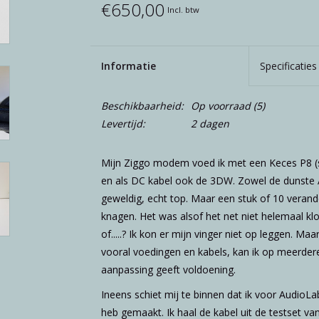
€650,00
Incl. btw
Informatie
Specificaties
Beschikbaarheid:
Op voorraad
(5)
Levertijd:
2 dagen
Mijn Ziggo modem voed ik met een Keces P8 (si
en als DC kabel ook de 3DW. Zowel de dunste A
geweldig, echt top. Maar een stuk of 10 verande
knagen. Het was alsof het net niet helemaal kl
of.....? Ik kon er mijn vinger niet op leggen. Ma
vooral voedingen en kabels, kan ik op meerder
aanpassing geeft voldoening.
Ineens schiet mij te binnen dat ik voor AudioL
heb gemaakt. Ik haal de kabel uit de testset v