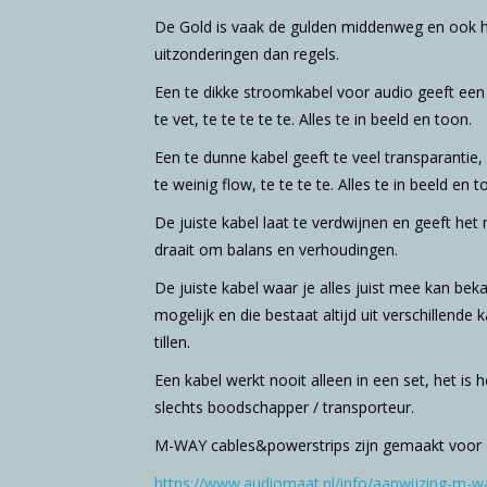
De Gold is vaak de gulden middenweg en ook h
uitzonderingen dan regels.
Een te dikke stroomkabel voor audio geeft een te
te vet, te te te te te. Alles te in beeld en toon.
Een te dunne kabel geeft te veel transparantie, t
te weinig flow, te te te te. Alles te in beeld en t
De juiste kabel laat te verdwijnen en geeft he
draait om balans en verhoudingen.
De juiste kabel waar je alles juist mee kan beka
mogelijk en die bestaat altijd uit verschillende
tillen.
Een kabel werkt nooit alleen in een set, het is h
slechts boodschapper / transporteur.
M-WAY cables&powerstrips zijn gemaakt voor o
https://www.audiomaat.nl/info/aanwijzing-m-w