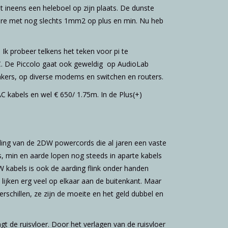
ineens een heleboel op zijn plaats. De dunste
ere met nog slechts 1mm2 op plus en min. Nu heb
Ik probeer telkens het teken voor pi te
C. De Piccolo gaat ook geweldig op AudioLab
akers, op diverse modems en switchen en routers.
C kabels en wel € 650/ 1.75m. In de Plus(+)
ing van de 2DW powercords die al jaren een vaste
, min en aarde lopen nog steeds in aparte kabels
W kabels is ook de aarding flink onder handen
ijken erg veel op elkaar aan de buitenkant. Maar
e verschillen, ze zijn de moeite en het geld dubbel en
agt de ruisvloer. Door het verlagen van de ruisvloer