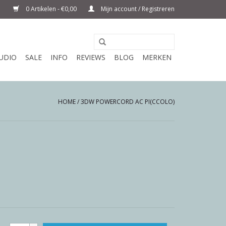
0 Artikelen - €0,00
Mijn account / Registreren
UDIO
SALE
INFO
REVIEWS
BLOG
MERKEN
HOME
/
3DW POWERCORD AC PI(CCOLO)