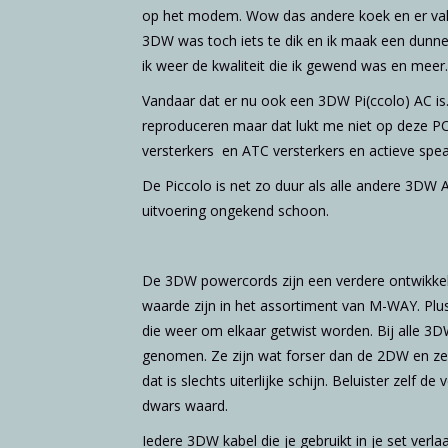
op het modem. Wow das andere koek en er valt 
3DW was toch iets te dik en ik maak een dunn
ik weer de kwaliteit die ik gewend was en meer.
Vandaar dat er nu ook een 3DW Pi(ccolo) AC is. 
reproduceren maar dat lukt me niet op deze P
versterkers en ATC versterkers en actieve spe
De Piccolo is net zo duur als alle andere 3DW A
uitvoering ongekend schoon.
De 3DW powercords zijn een verdere ontwikkel
waarde zijn in het assortiment van M-WAY. Plus
die weer om elkaar getwist worden. Bij alle 3D
genomen. Ze zijn wat forser dan de 2DW en ze l
dat is slechts uiterlijke schijn. Beluister zelf d
dwars waard.
Iedere 3DW kabel die je gebruikt in je set verla