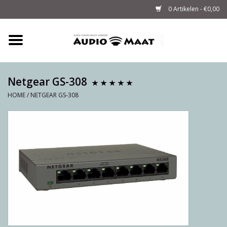
0 Artikelen - €0,00
Home
Tuning
Netgear GS-308
HOME
/
NETGEAR GS-308
M-WAY Cables &
Powerstrips
Audio
Sale
Info