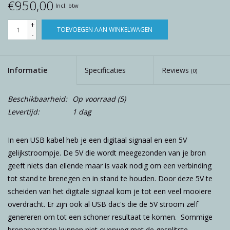
€950,00
Incl. btw
+
TOEVOEGEN AAN WINKELWAGEN
-
Informatie
Specificaties
Reviews
(0)
Beschikbaarheid:
Op voorraad
(5)
Levertijd:
1 dag
In een USB kabel heb je een digitaal signaal en een 5V
gelijkstroompje. De 5V die wordt meegezonden van je bron
geeft niets dan ellende maar is vaak nodig om een verbinding
tot stand te brenegen en in stand te houden. Door deze 5V te
scheiden van het digitale signaal kom je tot een veel mooiere
overdracht. Er zijn ook al USB dac's die de 5V stroom zelf
genereren om tot een schoner resultaat te komen. Sommige
bronapparaten kunnen niet overweg met de gesplitste