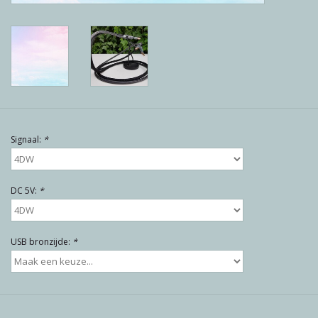
Reviews
Blog
Merken
Signaal:
*
DC 5V:
*
USB bronzijde:
*