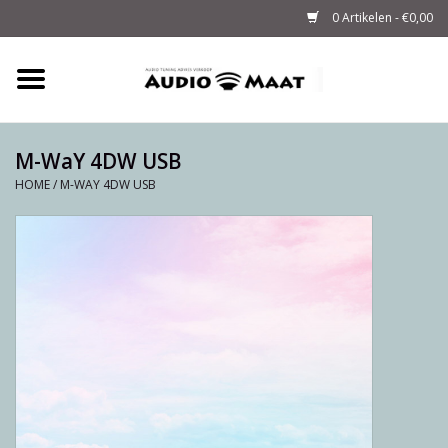
0 Artikelen - €0,00
Home
Tuning
M-WaY 4DW USB
HOME
/
M-WAY 4DW USB
M-WAY Cables &
Powerstrips
Audio
Sale
Info