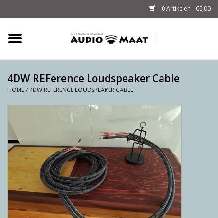
0 Artikelen - €0,00
Home
Tuning
4DW REFerence Loudspeaker Cable
HOME
/
4DW REFERENCE LOUDSPEAKER CABLE
M-WAY Cables &
Powerstrips
Audio
Sale
Info