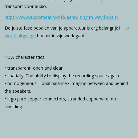
transport voor audio.
https://www.audiomaat.nl/info/aanwijzing-m-way-kabels/
De juiste fase bepalen van je apparatuur is erg belangrijk !
Hier
wordt uitgelegd
hoe dit in zijn werk gaat.
1DW characteristics.
• transparent, open and clear.
• spatially. The ability to display the recording space again.
• homogeneous. Tonal balance.• imaging between and behind
the speakers.
• iego pure copper connectors, stranded copperwire, no
shielding.