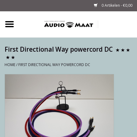
0 Artikelen - €0,00
Home
Tuning
First Directional Way powercord DC
M-WAY Cables &
HOME
/
FIRST DIRECTIONAL WAY POWERCORD DC
Powerstrips
Audio
Sale
Info