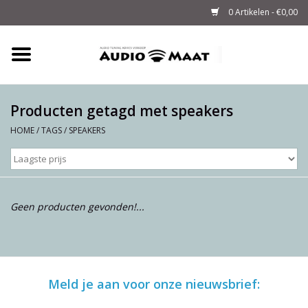
0 Artikelen - €0,00
Home
Tuning
Producten getagd met speakers
HOME
/
TAGS
/
SPEAKERS
M-WAY Cables &
Powerstrips
Audio
Geen producten gevonden!...
Sale
Info
Meld je aan voor onze nieuwsbrief: