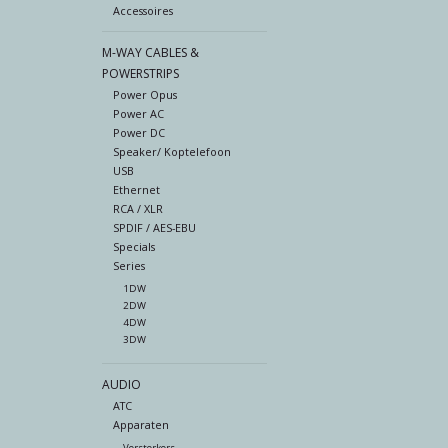
Accessoires
M-WAY CABLES &
POWERSTRIPS
Power Opus
Power AC
Power DC
Speaker/ Koptelefoon
USB
Ethernet
RCA / XLR
SPDIF / AES-EBU
Specials
Series
1DW
2DW
4DW
3DW
AUDIO
ATC
Apparaten
Versterkers