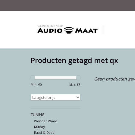
Producten getagd met qx
Geen producten gev
Min: €
0
Max: €
5
TUNING
Wonder Wood
M-bags
Raad & Daad