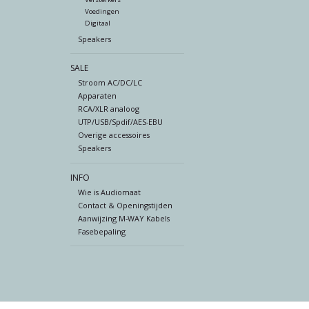
Voedingen
Digitaal
Speakers
SALE
Stroom AC/DC/LC
Apparaten
RCA/XLR analoog
UTP/USB/Spdif/AES-EBU
Overige accessoires
Speakers
INFO
Wie is Audiomaat
Contact & Openingstijden
Aanwijzing M-WAY Kabels
Fasebepaling