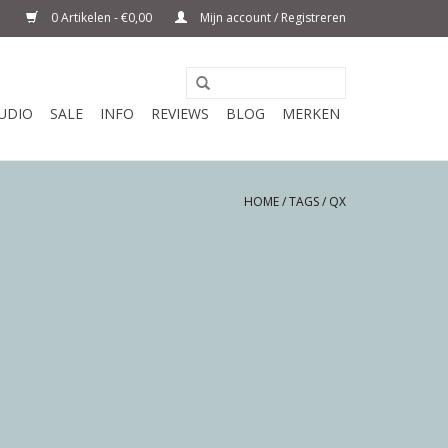
0 Artikelen - €0,00
Mijn account / Registreren
UDIO
SALE
INFO
REVIEWS
BLOG
MERKEN
HOME
/
TAGS
/
QX