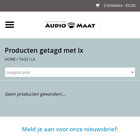
0 Artikelen - €0,00
Home
Tuning
Producten getagd met lx
HOME
/
TAGS
/
LX
M-WAY Cables &
Powerstrips
Audio
Geen producten gevonden!...
Sale
Info
Meld je aan voor onze nieuwsbrief: