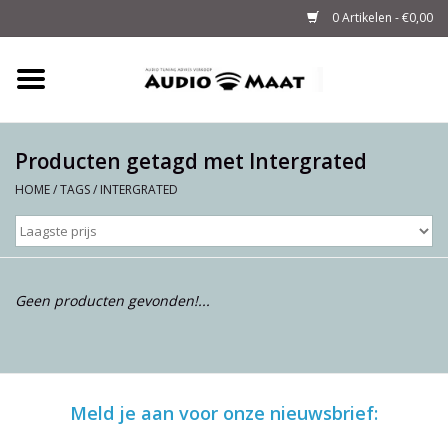
0 Artikelen - €0,00
Home
Tuning
Producten getagd met Intergrated
HOME
/
TAGS
/
INTERGRATED
M-WAY Cables &
Powerstrips
Audio
Geen producten gevonden!...
Sale
Info
Meld je aan voor onze nieuwsbrief: