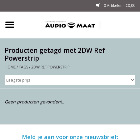
0 Artikelen - €0,00
Home
Tuning
Producten getagd met 2DW Ref
Powerstrip
M-WAY Cables &
HOME
/
TAGS
/
2DW REF POWERSTRIP
Powerstrips
Audio
Geen producten gevonden!...
Sale
Info
Meld je aan voor onze nieuwsbrief: