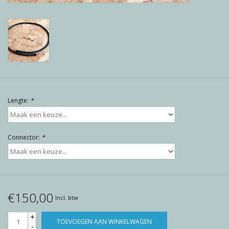
Reviews
Blog
Merken
Lengte:
*
Connector:
*
€150,00
Incl. btw
+
TOEVOEGEN AAN WINKELWAGEN
-