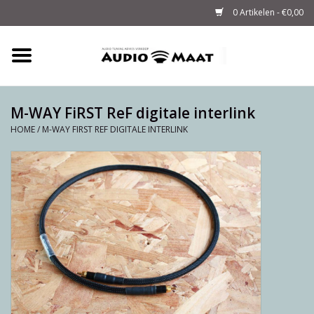
0 Artikelen - €0,00
Home
Tuning
M-WAY FiRST ReF digitale interlink
HOME
/
M-WAY FIRST REF DIGITALE INTERLINK
M-WAY Cables &
Powerstrips
Audio
Sale
Info