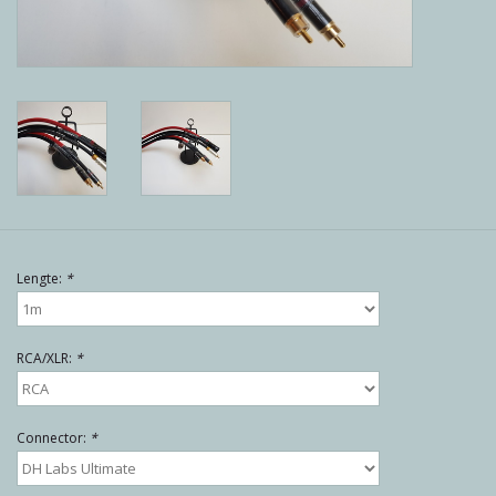
Reviews
Blog
Merken
Lengte:
*
RCA/XLR:
*
Connector:
*