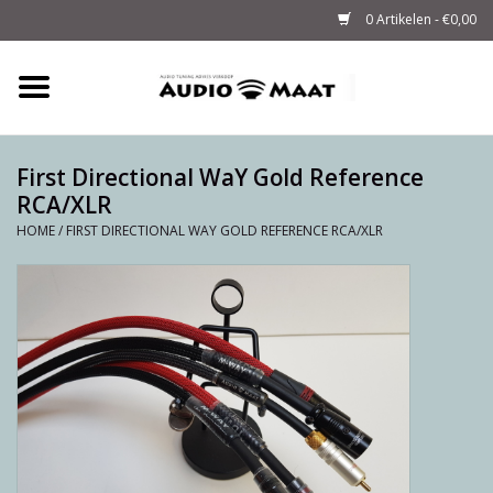
0 Artikelen - €0,00
Home
Tuning
First Directional WaY Gold Reference
RCA/XLR
M-WAY Cables &
HOME
/
FIRST DIRECTIONAL WAY GOLD REFERENCE RCA/XLR
Powerstrips
Audio
Sale
Info