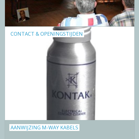
Reviews
Blog
CONTACT & OPENINGSTIJDEN
Merken
AANWIJZING M-WAY KABELS