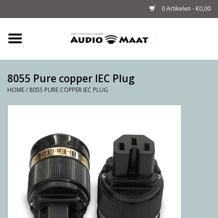
0 Artikelen - €0,00
Home
Tuning
8055 Pure copper IEC Plug
HOME
/
8055 PURE COPPER IEC PLUG
M-WAY Cables &
Powerstrips
Audio
Sale
Info