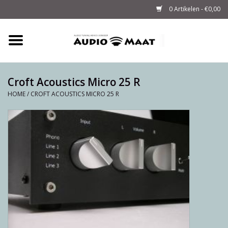
0 Artikelen - €0,00
Home
Tuning
Croft Acoustics Micro 25 R
HOME
/
CROFT ACOUSTICS MICRO 25 R
M-WAY Cables &
Powerstrips
Audio
Sale
Info