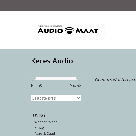
Keces Audio
Geen producten gev
Min: €
0
Max: €
5
TUNING
Wonder Wood
M-bags
Raad & Daad