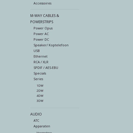
Accessoires
M-WAY CABLES &
POWERSTRIPS
Power Opus
Power AC
Power DC
Speaker/ Koptelefoon
USB
Ethernet
RCA / XLR
SPDIF / AES-EBU
Specials
Series
1DW
2DW
4DW
3DW
AUDIO
ATC
Apparaten
Versterkers