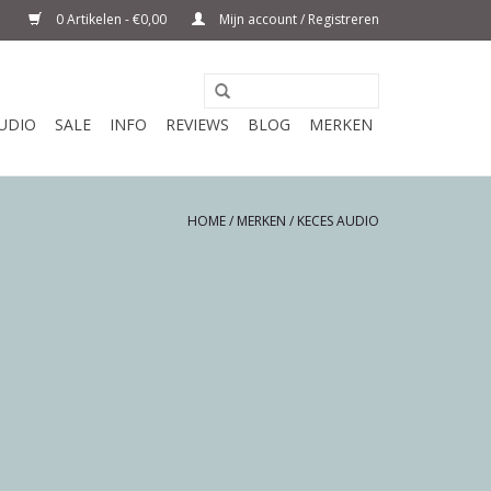
0 Artikelen - €0,00
Mijn account / Registreren
UDIO
SALE
INFO
REVIEWS
BLOG
MERKEN
HOME
/
MERKEN
/
KECES AUDIO