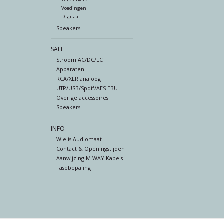
Voedingen
Digitaal
Speakers
SALE
Stroom AC/DC/LC
Apparaten
RCA/XLR analoog
UTP/USB/Spdif/AES-EBU
Overige accessoires
Speakers
INFO
Wie is Audiomaat
Contact & Openingstijden
Aanwijzing M-WAY Kabels
Fasebepaling