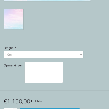
Reviews
Blog
Merken
Lengte:
*
Opmerkingen:
€1.150,00
Incl. btw