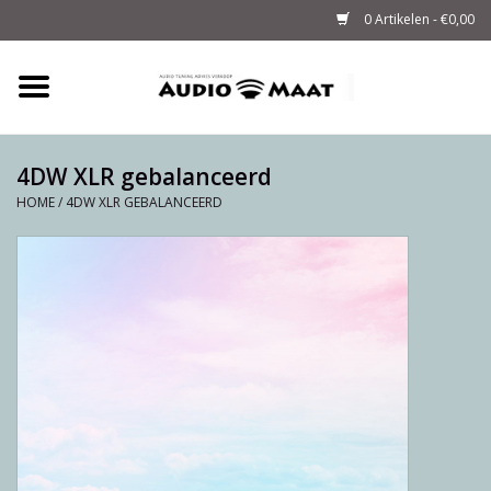
0 Artikelen - €0,00
Home
Tuning
4DW XLR gebalanceerd
HOME
/
4DW XLR GEBALANCEERD
M-WAY Cables &
Powerstrips
Audio
Sale
Info