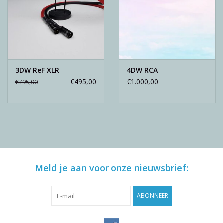
3DW ReF XLR
4DW RCA
€495,00
€1.000,00
€795,00
Meld je aan voor onze nieuwsbrief:
ABONNEER