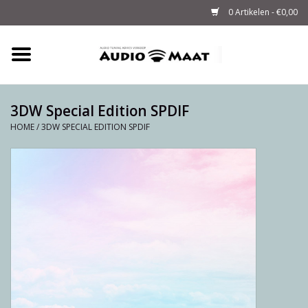
0 Artikelen - €0,00
Home
Tuning
3DW Special Edition SPDIF
HOME
/
3DW SPECIAL EDITION SPDIF
M-WAY Cables &
Powerstrips
Audio
Sale
Info