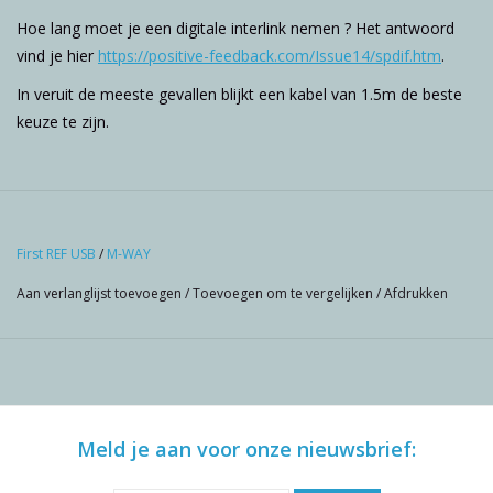
Hoe lang moet je een digitale interlink nemen ? Het antwoord
vind je hier
https://positive-feedback.com/Issue14/spdif.htm
.
In veruit de meeste gevallen blijkt een kabel van 1.5m de beste
keuze te zijn.
First REF USB
/
M-WAY
Aan verlanglijst toevoegen
/
Toevoegen om te vergelijken
/
Afdrukken
Meld je aan voor onze nieuwsbrief: