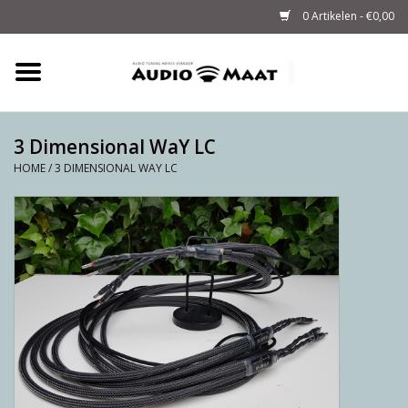
0 Artikelen - €0,00
Home
Tuning
3 Dimensional WaY LC
HOME
/
3 DIMENSIONAL WAY LC
M-WAY Cables &
Powerstrips
Audio
Sale
Info